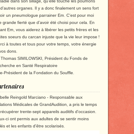
ladie dans son sillage, qu’elle touche les poumons
d’autres organes. Il y a donc finalement un sens fort
voir un pneumologue parrainer Em. C’est pour moi
 grande fierté que d’avoir été choisi pour cela. En
ant Em, vous aiderez à libérer les petits frères et les
ites soeurs du carcan injuste que la vie leur impose !
ci à toutes et tous pour votre temps, votre énergie
 vos dons.
. Thomas SIMILOWSKI, Président du Fonds de
cherche en Santé Respiratoire
ce-Président de la Fondation du Souffle.
rtenaires
abelle Reingold Marciano - Responsable aux
lations Médicales de GrandAudition, a pris le temps
récupérer trente-sept appareils auditifs d'occasion.
ux-ci ont permis aux adultes de se sentir moins
lés et les enfants d'être scolarisés.