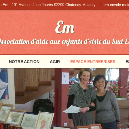
on Em - 191 Avenue Jean-Jaurès 92290 Chatenay-Malabry
em.envole-moi
Em
ssociation d'aide aux enfants d'Asie du Sud-E
NOTRE ACTION
AGIR
ESPACE ENTREPRISES
E