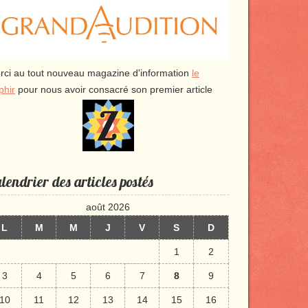
rci au tout nouveau magazine d'information
le
phir
pour nous avoir consacré son premier article
lendrier des articles postés
août 2026
L
M
M
J
V
S
D
1
2
3
4
5
6
7
8
9
10
11
12
13
14
15
16