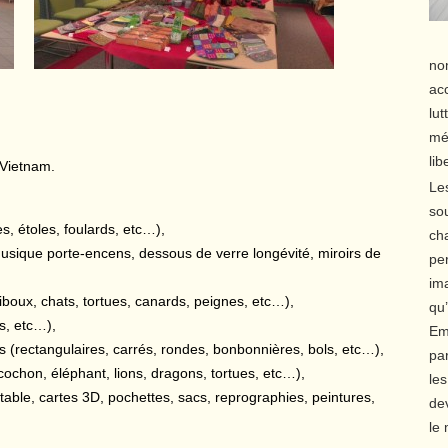
no
ac
lu
méd
lib
 Vietnam.
Le
sou
, étoles, foulards, etc…),
cha
musique porte-encens, dessous de verre longévité, miroirs de
per
ima
iboux, chats, tortues, canards, peignes, etc…),
qu’
es, etc…),
Em
es (rectangulaires, carrés, rondes, bonbonnières, bols, etc…),
par
cochon, éléphant, lions, dragons, tortues, etc…),
le
table, cartes 3D, pochettes, sacs, reprographies, peintures,
dev
le