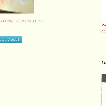
S FORME DE VIGNETTES]
Me
Zé
etour Accueil
Ca