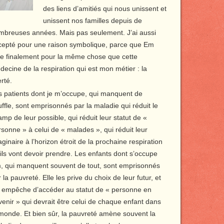
des liens d’amitiés qui nous unissent et
unissent nos familles depuis de
mbreuses années. Mais pas seulement. J’ai aussi
cepté pour une raison symbolique, parce que Em
tte finalement pour la même chose que cette
ecine de la respiration qui est mon métier : la
erté.
s patients dont je m’occupe, qui manquent de
ffle, sont emprisonnés par la maladie qui réduit le
mp de leur possible, qui réduit leur statut de «
sonne » à celui de « malades », qui réduit leur
ginaire à l’horizon étroit de la prochaine respiration
ils vont devoir prendre. Les enfants dont s’occupe
, qui manquent souvent de tout, sont emprisonnés
 la pauvreté. Elle les prive du choix de leur futur, et
s empêche d’accéder au statut de « personne en
enir » qui devrait être celui de chaque enfant dans
 monde. Et bien sûr, la pauvreté amène souvent la