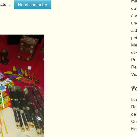
ma
acter :
Nous contacter
ou 
à 
une
aid
pet
Mer
et
Pr
Re
Vi
Pa
Is
Re
de 
Ce
iso