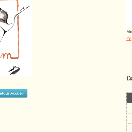
Me
Zé
Ca
etour Accueil