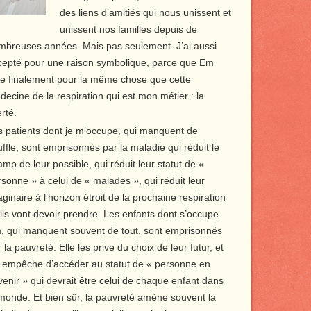
des liens d’amitiés qui nous unissent et
unissent nos familles depuis de
mbreuses années. Mais pas seulement. J’ai aussi
cepté pour une raison symbolique, parce que Em
tte finalement pour la même chose que cette
ecine de la respiration qui est mon métier : la
erté.
s patients dont je m’occupe, qui manquent de
ffle, sont emprisonnés par la maladie qui réduit le
mp de leur possible, qui réduit leur statut de «
sonne » à celui de « malades », qui réduit leur
ginaire à l’horizon étroit de la prochaine respiration
ils vont devoir prendre. Les enfants dont s’occupe
, qui manquent souvent de tout, sont emprisonnés
 la pauvreté. Elle les prive du choix de leur futur, et
s empêche d’accéder au statut de « personne en
enir » qui devrait être celui de chaque enfant dans
 monde. Et bien sûr, la pauvreté amène souvent la