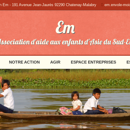
on Em - 191 Avenue Jean-Jaurès 92290 Chatenay-Malabry
em.envole-moi
Em
ssociation d'aide aux enfants d'Asie du Sud-E
NOTRE ACTION
AGIR
ESPACE ENTREPRISES
E