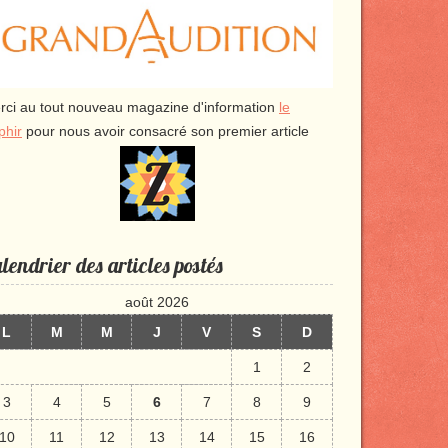
rci au tout nouveau magazine d'information
le
phir
pour nous avoir consacré son premier article
lendrier des articles postés
août 2026
L
M
M
J
V
S
D
1
2
3
4
5
6
7
8
9
10
11
12
13
14
15
16