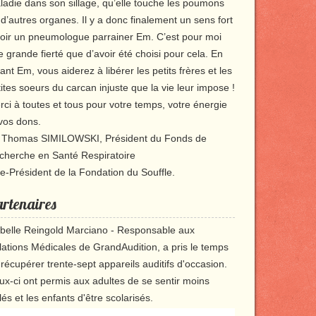
ladie dans son sillage, qu’elle touche les poumons
d’autres organes. Il y a donc finalement un sens fort
voir un pneumologue parrainer Em. C’est pour moi
 grande fierté que d’avoir été choisi pour cela. En
ant Em, vous aiderez à libérer les petits frères et les
ites soeurs du carcan injuste que la vie leur impose !
ci à toutes et tous pour votre temps, votre énergie
 vos dons.
. Thomas SIMILOWSKI, Président du Fonds de
cherche en Santé Respiratoire
ce-Président de la Fondation du Souffle.
rtenaires
abelle Reingold Marciano - Responsable aux
lations Médicales de GrandAudition, a pris le temps
récupérer trente-sept appareils auditifs d'occasion.
ux-ci ont permis aux adultes de se sentir moins
lés et les enfants d'être scolarisés.