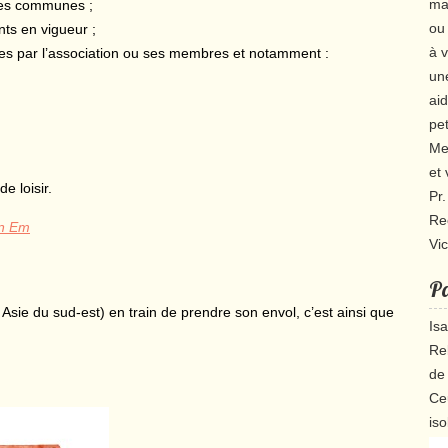
ma
des communes ;
ou 
nts en vigueur ;
à 
es par l’association ou ses membres et notamment :
une
aid
pet
Mer
et
e loisir.
Pr
Re
on Em
Vi
Pa
Asie du sud-est) en train de prendre son envol, c’est ainsi que
Is
Re
de 
Ce
iso