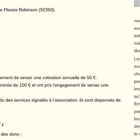
 Le Plessis Robinson (92350).
no
ac
lu
méd
lib
Le
sou
cha
ement de verser une cotisation annuelle de 50 €.
per
’entrée de 100 € et ont pris l’engagement de verser une
ima
qu’
des services signalés à l’association; ils sont dispensés de
Em
par
le
 :
dev
le
t des dons ;